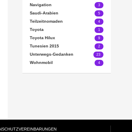
Navigation
3
Saudi-Arabien
5
Teilzeitnomaden
4
Toyota
1
Toyota Hilux
9
Tunesien 2015
2
Unterwegs-Gedanken
23
Wohnmobil
4
NSCHUTZVEREINBARUNGEN