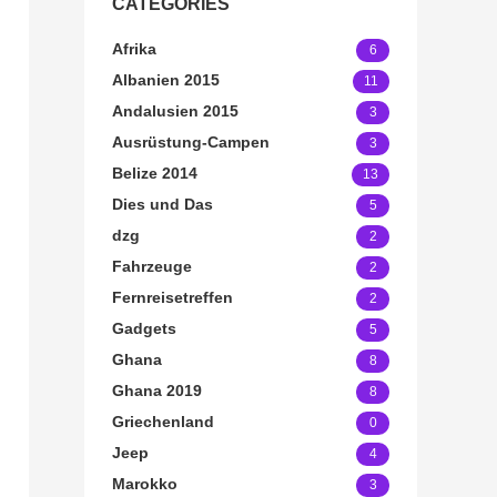
CATEGORIES
Afrika
6
Albanien 2015
11
Andalusien 2015
3
Ausrüstung-Campen
3
Belize 2014
13
Dies und Das
5
dzg
2
Fahrzeuge
2
Fernreisetreffen
2
Gadgets
5
Ghana
8
Ghana 2019
8
Griechenland
0
Jeep
4
Marokko
3