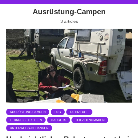
Ausrüstung-Campen
3 articles
AUSRÜSTUNG-CAMPEN
DZG
FAHRZEUGE
FERNREISETREFFEN
GADGETS
TEILZEITNOMADEN
UNTERWEGS-GEDANKEN