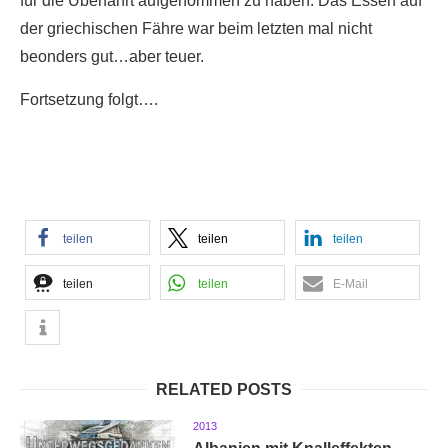
für die Überfahrt aufgenommen zu haben. Das Essen auf
der griechischen Fähre war beim letzten mal nicht
beonders gut…aber teuer.
Fortsetzung folgt….
teilen
teilen
teilen
teilen
teilen
E-Mail
RELATED POSTS
2013