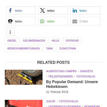
teilen
teilen
teilen
teilen
teilen
E-Mail
DIESEL
GELÄNDEWAGEN
HILUX
OFFROAD
REISEVORBEREITUNGEN
TANK
ZUSATZTANK
RELATED POSTS
AUSRÜSTUNG-CAMPEN
GADGETS
TEILZEITNOMADEN
TOYOTA HILUX
By Popular Demand: Unsere
Hebekissen
11. Februar 2018
1120 AF
TOYOTA HILUX
UNTERWEGS-GEDANKEN
WOHNMOBIL