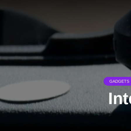
GADGETS
In