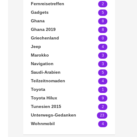
Fernreisetreffen
2
Gadgets
5
Ghana
8
Ghana 2019
8
Griechenland
0
Jeep
4
Marokko
3
Navigation
3
Saudi-Arabien
5
Teilzeitnomaden
4
Toyota
1
Toyota Hilux
9
Tunesien 2015
2
Unterwegs-Gedanken
23
Wohnmobil
4