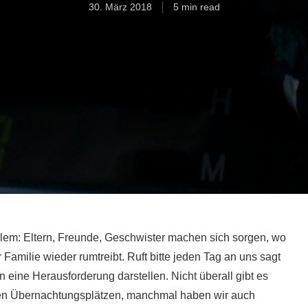
30. März 2018
5 min read
blem: Eltern, Freunde, Geschwister machen sich sorgen, wo
r Familie wieder rumtreibt. Ruft bitte jeden Tag an uns sagt
n eine Herausforderung darstellen. Nicht überall gibt es
en Übernachtungsplätzen, manchmal haben wir auch