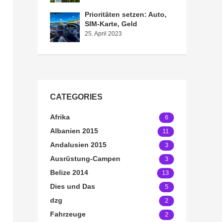
Prioritäten setzen: Auto,
SIM-Karte, Geld
25. April 2023
CATEGORIES
Afrika
6
Albanien 2015
11
Andalusien 2015
3
Ausrüstung-Campen
3
Belize 2014
13
Dies und Das
5
dzg
2
Fahrzeuge
2