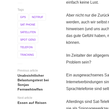
einfach keine Lust.
Tags
Aber nicht nur die Zurü
GPS
NOTRUF
werden, auch wir selbst 
SAT PHONE
hinweisen (und uns auc
SATELLITEN
das gute Gefühl haben, m
SPOT GEN3
können.
TELEFON
TRACKING
Im Zeitalter der allgege
Problem sein?
Previous article
Ein ausgewachsenes Sat
Unabsichtlicher
Belastungstest bei
Internetverbindungen si
Sonjas
Sprachtelefonie sind sel
Fernwehtreffen
Next article
Allerdings sind Sat-Tel
Essen auf Reisen
sie als Spionagewerkze