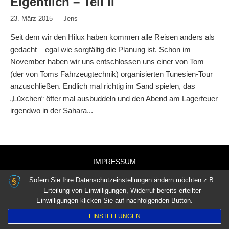
Eigentlich – Teil II
23. März 2015
Jens
Seit dem wir den Hilux haben kommen alle Reisen anders als
gedacht – egal wie sorgfältig die Planung ist. Schon im
November haben wir uns entschlossen uns einer von Tom
(der von Toms Fahrzeugtechnik) organisierten Tunesien-Tour
anzuschließen. Endlich mal richtig im Sand spielen, das
„Lüxchen“ öfter mal ausbuddeln und den Abend am Lagerfeuer
irgendwo in der Sahara...
IMPRESSUM
DATENSCHUTZVEREINBARUNGEN
Sofern Sie Ihre Datenschutzeinstellungen ändern möchten z.B.
Erteilung von Einwilligungen, Widerruf bereits erteilter
Einwilligungen klicken Sie auf nachfolgenden Button.
EINSTELLUNGEN