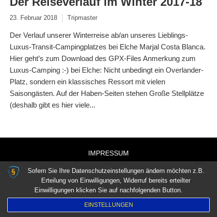
Der Reiseverlauf im Winter 2017-18
23. Februar 2018
Tripmaster
Der Verlauf unserer Winterreise ab/an unseres Lieblings-
Luxus-Transit-Campingplatzes bei Elche Marjal Costa Blanca.
Hier geht’s zum Download des GPX-Files Anmerkung zum
Luxus-Camping :-) bei Elche: Nicht unbedingt ein Overlander-
Platz, sondern ein klassisches Ressort mit vielen
Saisongästen. Auf der Haben-Seiten stehen Große Stellplätze
(deshalb gibt es hier viele...
IMPRESSUM
DATENSCHUTZVEREINBARUNGEN
Sofern Sie Ihre Datenschutzeinstellungen ändern möchten z.B.
Erteilung von Einwilligungen, Widerruf bereits erteilter
Einwilligungen klicken Sie auf nachfolgenden Button.
EINSTELLUNGEN