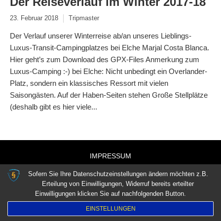
Der Reiseverlauf im Winter 2017-18
23. Februar 2018
Tripmaster
Der Verlauf unserer Winterreise ab/an unseres Lieblings-
Luxus-Transit-Campingplatzes bei Elche Marjal Costa Blanca.
Hier geht’s zum Download des GPX-Files Anmerkung zum
Luxus-Camping :-) bei Elche: Nicht unbedingt ein Overlander-
Platz, sondern ein klassisches Ressort mit vielen
Saisongästen. Auf der Haben-Seiten stehen Große Stellplätze
(deshalb gibt es hier viele...
IMPRESSUM
DATENSCHUTZVEREINBARUNGEN
Sofern Sie Ihre Datenschutzeinstellungen ändern möchten z.B.
Erteilung von Einwilligungen, Widerruf bereits erteilter
Einwilligungen klicken Sie auf nachfolgenden Button.
EINSTELLUNGEN