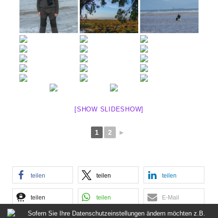
[SHOW SLIDESHOW]
1
2
►
teilen
teilen
teilen
teilen
teilen
E-Mail
Sofern Sie Ihre Datenschutzeinstellungen ändern möchten z.B.